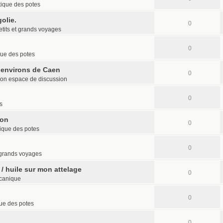
tique des potes
olie.
0
etits et grands voyages
0
que des potes
 environs de Caen
0
on espace de discussion
0
s
ion
0
ique des potes
0
t grands voyages
 / huile sur mon attelage
0
canique
0
ue des potes
0