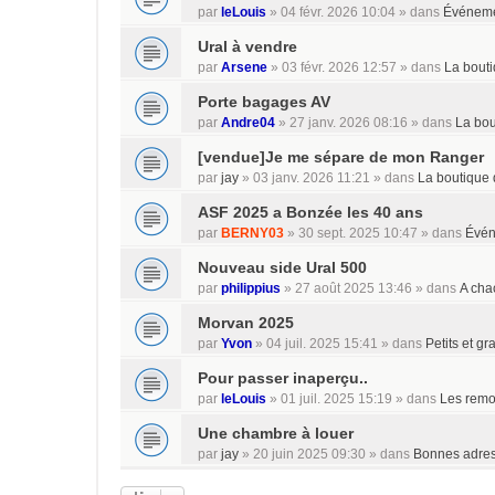
par
leLouis
»
04 févr. 2026 10:04
» dans
Événem
Ural à vendre
par
Arsene
»
03 févr. 2026 12:57
» dans
La bout
Porte bagages AV
par
Andre04
»
27 janv. 2026 08:16
» dans
La bou
[vendue]Je me sépare de mon Ranger
par
jay
»
03 janv. 2026 11:21
» dans
La boutique 
ASF 2025 a Bonzée les 40 ans
par
BERNY03
»
30 sept. 2025 10:47
» dans
Évé
Nouveau side Ural 500
par
philippius
»
27 août 2025 13:46
» dans
A cha
Morvan 2025
par
Yvon
»
04 juil. 2025 15:41
» dans
Petits et g
Pour passer inaperçu..
par
leLouis
»
01 juil. 2025 15:19
» dans
Les rem
Une chambre à louer
par
jay
»
20 juin 2025 09:30
» dans
Bonnes adre