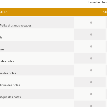
La recherche 
UJETS
ST
0
Petits et grands voyages
0
ts
0
teur
0
e des potes
0
ue des potes
0
tique des potes
0
utique des potes
0