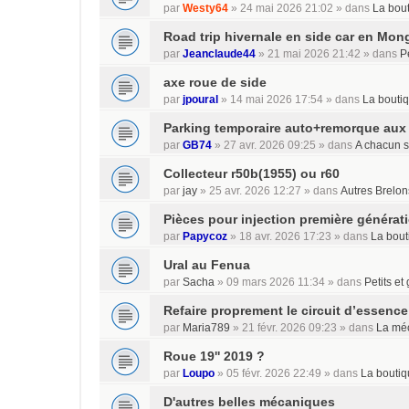
par
Westy64
»
24 mai 2026 21:02
» dans
La bou
Road trip hivernale en side car en Mong
par
Jeanclaude44
»
21 mai 2026 21:42
» dans
P
axe roue de side
par
jpoural
»
14 mai 2026 17:54
» dans
La bouti
Parking temporaire auto+remorque aux
par
GB74
»
27 avr. 2026 09:25
» dans
A chacun s
Collecteur r50b(1955) ou r60
par
jay
»
25 avr. 2026 12:27
» dans
Autres Brelon
Pièces pour injection première générat
par
Papycoz
»
18 avr. 2026 17:23
» dans
La bout
Ural au Fenua
par
Sacha
»
09 mars 2026 11:34
» dans
Petits e
Refaire proprement le circuit d’essence
par
Maria789
»
21 févr. 2026 09:23
» dans
La mé
Roue 19'' 2019 ?
par
Loupo
»
05 févr. 2026 22:49
» dans
La boutiq
D'autres belles mécaniques