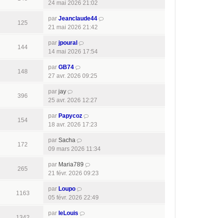
24 mai 2026 21:02
par
Jeanclaude44
125
21 mai 2026 21:42
par
jpoural
144
14 mai 2026 17:54
par
GB74
148
27 avr. 2026 09:25
par
jay
396
25 avr. 2026 12:27
par
Papycoz
154
18 avr. 2026 17:23
par
Sacha
172
09 mars 2026 11:34
par
Maria789
265
21 févr. 2026 09:23
par
Loupo
1163
05 févr. 2026 22:49
par
leLouis
1342