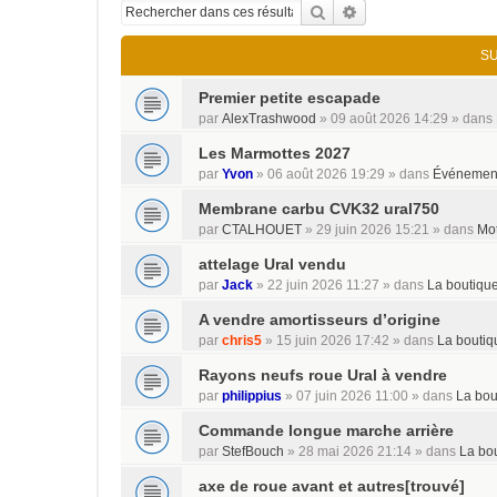
Rechercher
Recherche avancée
S
Premier petite escapade
par
AlexTrashwood
»
09 août 2026 14:29
» dans
Les Marmottes 2027
par
Yvon
»
06 août 2026 19:29
» dans
Événemen
Membrane carbu CVK32 ural750
par
CTALHOUET
»
29 juin 2026 15:21
» dans
Mo
attelage Ural vendu
par
Jack
»
22 juin 2026 11:27
» dans
La boutiqu
A vendre amortisseurs d’origine
par
chris5
»
15 juin 2026 17:42
» dans
La boutiq
Rayons neufs roue Ural à vendre
par
philippius
»
07 juin 2026 11:00
» dans
La bou
Commande longue marche arrière
par
StefBouch
»
28 mai 2026 21:14
» dans
La bo
axe de roue avant et autres[trouvé]