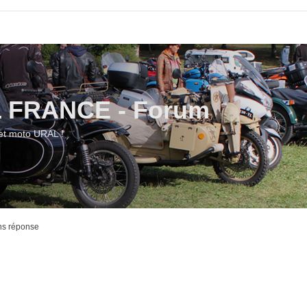
L FRANCE - Forum
et moto URAL !
ns réponse