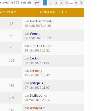
Page
1
sur
9
1
2
3
4
5
9
Suivant
a retourné 205 résultats
…
ATISTIQUES
DERNIER MESSAGE
par
AlexTrashwood
27
09 août 2026 14:29
par
Yvon
53
06 août 2026 19:29
par
CTALHOUET
68
29 juin 2026 15:21
par
Jack
108
22 juin 2026 11:27
par
chris5
161
15 juin 2026 17:42
par
philippius
112
07 juin 2026 11:00
par
StefBouch
206
28 mai 2026 21:14
par
Westy64
148