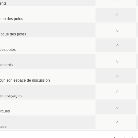
ents
0
ique des potes
0
tique des potes
0
des potes
0
nements
0
cun son espace de discussion
0
rands voyages
0
orques
0
sses