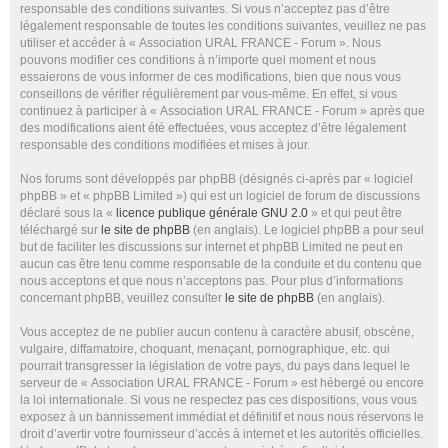
responsable des conditions suivantes. Si vous n’acceptez pas d’être
légalement responsable de toutes les conditions suivantes, veuillez ne pas
utiliser et accéder à « Association URAL FRANCE - Forum ». Nous
pouvons modifier ces conditions à n’importe quel moment et nous
essaierons de vous informer de ces modifications, bien que nous vous
conseillons de vérifier régulièrement par vous-même. En effet, si vous
continuez à participer à « Association URAL FRANCE - Forum » après que
des modifications aient été effectuées, vous acceptez d’être légalement
responsable des conditions modifiées et mises à jour.
Nos forums sont développés par phpBB (désignés ci-après par « logiciel
phpBB » et « phpBB Limited ») qui est un logiciel de forum de discussions
déclaré sous la «
licence publique générale GNU 2.0
» et qui peut être
téléchargé sur
le site de phpBB
(en anglais). Le logiciel phpBB a pour seul
but de faciliter les discussions sur internet et phpBB Limited ne peut en
aucun cas être tenu comme responsable de la conduite et du contenu que
nous acceptons et que nous n’acceptons pas. Pour plus d’informations
concernant phpBB, veuillez consulter
le site de phpBB
(en anglais).
Vous acceptez de ne publier aucun contenu à caractère abusif, obscène,
vulgaire, diffamatoire, choquant, menaçant, pornographique, etc. qui
pourrait transgresser la législation de votre pays, du pays dans lequel le
serveur de « Association URAL FRANCE - Forum » est hébergé ou encore
la loi internationale. Si vous ne respectez pas ces dispositions, vous vous
exposez à un bannissement immédiat et définitif et nous nous réservons le
droit d’avertir votre fournisseur d’accès à internet et les autorités officielles.