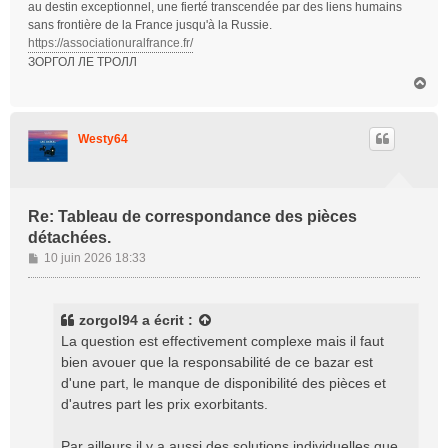
au destin exceptionnel, une fierté transcendée par des liens humains
sans frontière de la France jusqu'à la Russie.
https://associationuralfrance.fr/
ЗОРГОЛ ЛЕ ТРОЛЛ
H
a
u
t
Westy64
Re: Tableau de correspondance des pièces
détachées.
M
10 juin 2026 18:33
e
s
s
zorgol94
a écrit :
a
La question est effectivement complexe mais il faut
g
bien avouer que la responsabilité de ce bazar est
e
d'une part, le manque de disponibilité des pièces et
d'autres part les prix exorbitants.
Par ailleurs il y a aussi des solutions individuelles que