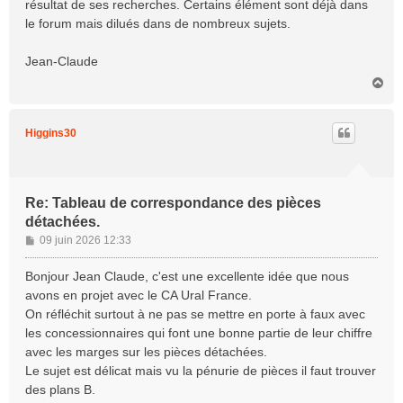
résultat de ses recherches. Certains élément sont déjà dans
le forum mais dilués dans de nombreux sujets.
Jean-Claude
H
a
u
t
Higgins30
Re: Tableau de correspondance des pièces
détachées.
M
09 juin 2026 12:33
e
s
Bonjour Jean Claude, c'est une excellente idée que nous
s
avons en projet avec le CA Ural France.
a
On réfléchit surtout à ne pas se mettre en porte à faux avec
g
les concessionnaires qui font une bonne partie de leur chiffre
e
avec les marges sur les pièces détachées.
Le sujet est délicat mais vu la pénurie de pièces il faut trouver
des plans B.