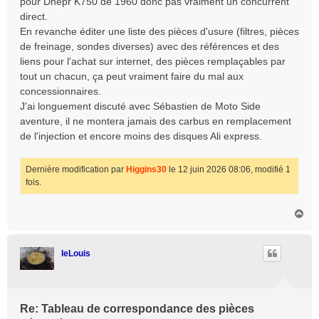
pour Dnepr K750 de 1960 donc pas vraiment un concurrent
direct.
En revanche éditer une liste des pièces d'usure (filtres, pièces
de freinage, sondes diverses) avec des références et des
liens pour l'achat sur internet, des pièces remplaçables par
tout un chacun, ça peut vraiment faire du mal aux
concessionnaires.
J'ai longuement discuté avec Sébastien de Moto Side
aventure, il ne montera jamais des carbus en remplacement
de l'injection et encore moins des disques Ali express.
Dernière modification par
Higgins30
le 12 juin 2026 08:06, modifié 1
fois.
H
a
u
t
leLouis
Re: Tableau de correspondance des pièces