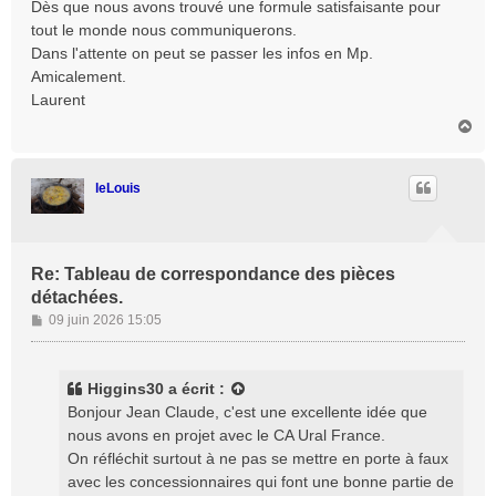
Dès que nous avons trouvé une formule satisfaisante pour
tout le monde nous communiquerons.
Dans l'attente on peut se passer les infos en Mp.
Amicalement.
Laurent
H
a
u
t
leLouis
Re: Tableau de correspondance des pièces
détachées.
M
09 juin 2026 15:05
e
s
s
Higgins30
a écrit :
a
Bonjour Jean Claude, c'est une excellente idée que
g
nous avons en projet avec le CA Ural France.
e
On réfléchit surtout à ne pas se mettre en porte à faux
avec les concessionnaires qui font une bonne partie de