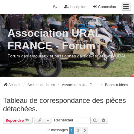
Inscription
Connexion
Association URAL
FRANCE - Forum
Forum des amoureux et passionnés de side-car et moto URAL
!
Accueil
Accueil du forum
Association Ural France, le site et le forum
Boites à idées
Tableau de correspondance des pièces
détachées.
Rechercher
Recherche ava
Répondre
1
2
Suivant
13 messages