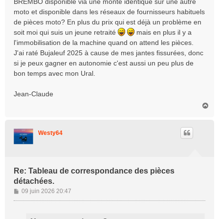
BREMBO disponible via une monte identique sur une autre
moto et disponible dans les réseaux de fournisseurs habituels
de pièces moto? En plus du prix qui est déjà un problème en
soit moi qui suis un jeune retraité
mais en plus il y a
l'immobilisation de la machine quand on attend les pièces.
J'ai raté Bujaleuf 2025 à cause de mes jantes fissurées, donc
si je peux gagner en autonomie c'est aussi un peu plus de
bon temps avec mon Ural.
Jean-Claude
H
a
u
t
Westy64
Re: Tableau de correspondance des pièces
détachées.
M
09 juin 2026 20:47
e
s
s