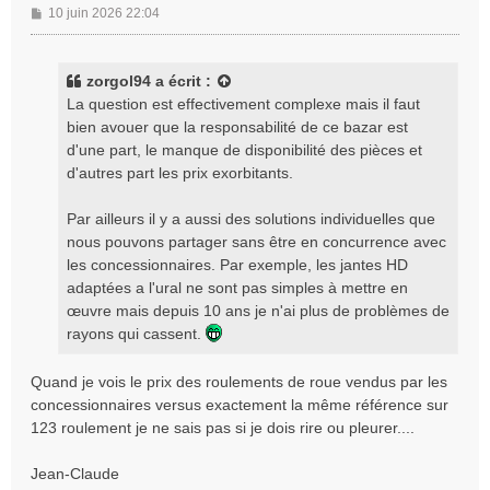
M
10 juin 2026 22:04
e
s
s
zorgol94
a écrit :
a
La question est effectivement complexe mais il faut
g
bien avouer que la responsabilité de ce bazar est
e
d'une part, le manque de disponibilité des pièces et
d'autres part les prix exorbitants.
Par ailleurs il y a aussi des solutions individuelles que
nous pouvons partager sans être en concurrence avec
les concessionnaires. Par exemple, les jantes HD
adaptées a l'ural ne sont pas simples à mettre en
œuvre mais depuis 10 ans je n'ai plus de problèmes de
rayons qui cassent.
Quand je vois le prix des roulements de roue vendus par les
concessionnaires versus exactement la même référence sur
123 roulement je ne sais pas si je dois rire ou pleurer....
Jean-Claude