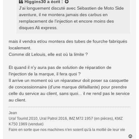
Higgins30
a écrit :
a
J'ai longuement discuté avec Sébastien de Moto Side
g
aventure, il ne montera jamais des carbus en
e
remplacement de l'injection et encore moins des
disques Ali express.
mais il vendra et/ou montera des tubes de fourche fabriqués
localement.
Comme dit Lelouis, elle est où la limite ?
Et quand il n'y aura pas de solution de réparation de
l'injection de la marque, il fera quoi ?
Il arrive un moment où un réparateur doit poser sa casquette
de concessionnaire (d'une marque défaillante) pour prendre
celle du service au client, sans quoi... il ne rend pas le service
au client.
Jean
Ural Tourist 2010, Ural Patrol 2016, IMZ M72 1957 (en pièces), KMZ
K750 1969 (vendue)
Faire en sorte que nos machines n'en soient qu'à la moitié de leur vie
H