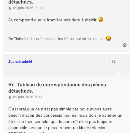
détachées.
M
09 juin 2026 19:10
e
s
Je comprend que la frontière soit dure à établir.
s
a
g
De Tintin à Indiana Jones tous les Héros roulent en side-car.
e
H
a
u
t
Jeanclaude44
Re: Tableau de correspondance des pièces
détachées.
M
09 juin 2026 20:00
e
s
C'est vrai que ce n'est pas simple car nous avons aussi
s
besoin d'avoir des concessionnaires, mais dois je acheter un
a
étrier de frein complet qui de surcroît n'est pas toujours
g
disponible lorsque je peux trouver un kit de réfection
e