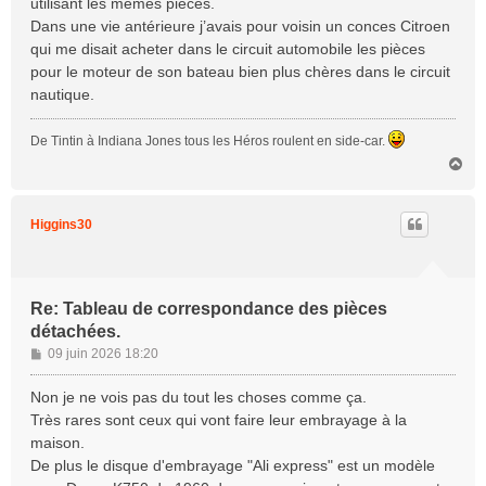
utilisant les mêmes pièces.
Dans une vie antérieure j’avais pour voisin un conces Citroen
qui me disait acheter dans le circuit automobile les pièces
pour le moteur de son bateau bien plus chères dans le circuit
nautique.
De Tintin à Indiana Jones tous les Héros roulent en side-car.
H
a
u
t
Higgins30
Re: Tableau de correspondance des pièces
détachées.
M
09 juin 2026 18:20
e
s
Non je ne vois pas du tout les choses comme ça.
s
Très rares sont ceux qui vont faire leur embrayage à la
a
maison.
g
De plus le disque d'embrayage "Ali express" est un modèle
e