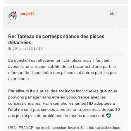
a
u
t
zorgol94
Re: Tableau de correspondance des pièces
détachées.
M
10 juin 2026 18:13
e
s
La question est effectivement complexe mais il faut bien
s
avouer que la responsabilité de ce bazar est d'une part, le
a
manque de disponibilité des pièces et d'autres part les prix
g
exorbitants.
e
Par ailleurs il y a aussi des solutions individuelles que nous
pouvons partager sans être en concurrence avec les
concessionnaires. Par exemple, les jantes HD adaptées a
l'ural ne sont pas simples à mettre en œuvre mais depuis 10
ans je n'ai plus de problèmes de rayons qui cassent.
URAL FRANCE : un esprit d'aventure inspiré d'un side-car authentique